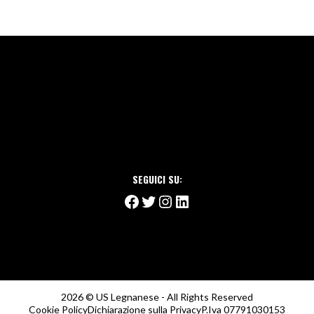
SEGUICI SU:
Facebook
Twitter
Instagram
LinkedIn
2026 © US Legnanese - All Rights Reserved
Cookie Policy
Dichiarazione sulla Privacy
P.Iva 07791030153