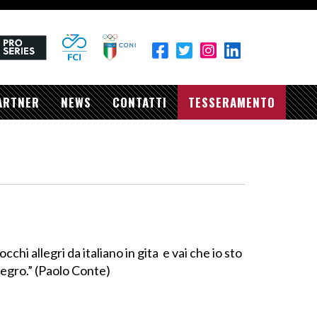
ARTNER
NEWS
CONTATTI
TESSERAMENTO
chi allegri da italiano in gita e vai che io sto
llegro.” (Paolo Conte)