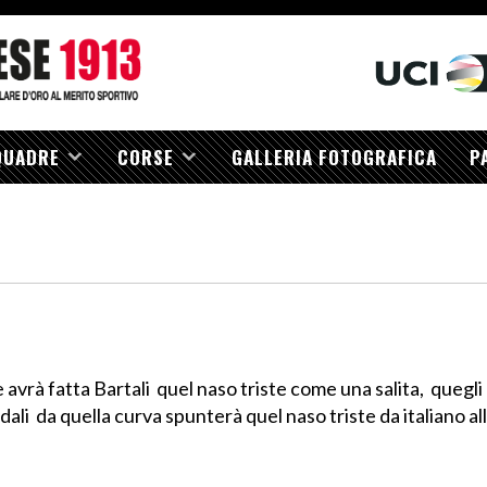
QUADRE
CORSE
GALLERIA FOTOGRAFICA
P
avrà fatta Bartali quel naso triste come una salita, quegli oc
ndali da quella curva spunterà quel naso triste da italiano a