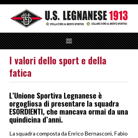
T
o
g
I valori dello sport e della
g
l
e
fatica
n
a
v
i
L’Unione Sportiva Legnanese è
g
a
orgogliosa di presentare la squadra
t
ESORDIENTI, che mancava ormai da una
i
o
quindicina d’anni.
n
La squadra composta da Enrico Bernasconi, Fabio