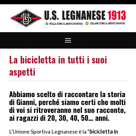
T
o
g
La bicicletta in tutti i suoi
g
l
e
aspetti
n
a
v
i
Abbiamo scelto di raccontare la storia
g
a
di Gianni, perché siamo certi che molti
t
di voi si ritroveranno nel suo racconto,
i
o
ai ragazzi di 20, 30, 40, 50… anni.
n
L’Unione Sportiva Legnanese è la “
bicicletta in