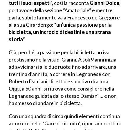
tutti i suoi aspetti
”, così la racconta
Gianni Dolce
,
portavoce della sezione “Amatoriale” e mentre
parla, subito la mente va a Francesco de Gregori e
alla sua Girardengo: “
un’unica passione per la
bicicletta, un incrocio di destini e una strana
storia
”.
Già, perché la passione per la bicicletta arriva
prestissimo nella vita di Gianni. A soli 9 anni inizia
ad avvicinarsi alle due ruote fino ad arrivare, una
trentina d’anni fa, a correre in Legnanese con
Roberto Damiani, direttore sportivo di allora.
Oggi, a 50 anni, si ritrova come consigliere nella
Legnanese guidata dallo stesso Damiani … e non
ha smesso di andare in bicicletta.
Con una squadra di circa quindi elementi continua
a correre nelle “Gare di circuito”, riportando ottimi