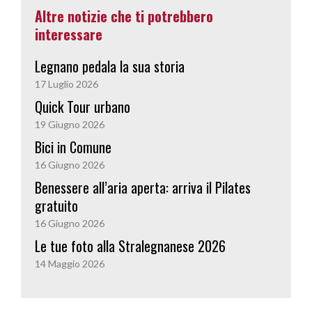
i
o
r
p
I
Altre notizie che ti potrebbero
d
k
p
n
i
interessare
Legnano pedala la sua storia
17 Luglio 2026
Quick Tour urbano
19 Giugno 2026
Bici in Comune
16 Giugno 2026
Benessere all’aria aperta: arriva il Pilates
gratuito
16 Giugno 2026
Le tue foto alla Stralegnanese 2026
14 Maggio 2026