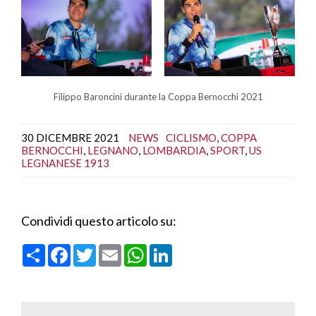
Filippo Baroncini durante la Coppa Bernocchi 2021
30 DICEMBRE 2021
NEWS
CICLISMO
,
COPPA
BERNOCCHI
,
LEGNANO
,
LOMBARDIA
,
SPORT
,
US
LEGNANESE 1913
Condividi questo articolo su:
C
F
T
E
W
L
o
a
w
m
h
i
n
c
i
a
a
n
d
e
t
i
t
k
i
b
t
l
s
e
v
o
e
A
d