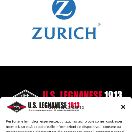
Gestisci Consenso
Per fornire le migliori esperienze, utilizziamo tecnologie come i cookie per
memorizzare e/o accedere alle informazioni del dispositivo. Il consenso a
queste tecnologie ci permetterà di elaborare dati come il comportamento di