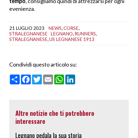
tempo
, consigliamo quindi di attrezzarsi per ogni
evenienza.
21 LUGLIO 2023
NEWS
,
CORSE
,
STRALEGNANESE
LEGNANO
,
RUNNERS
,
STRALEGNANESE
,
US LEGNANESE 1913
Condividi questo articolo su:
C
F
T
E
W
L
o
a
w
m
h
i
n
c
i
a
a
n
d
e
t
i
t
k
i
b
t
l
s
e
v
o
e
A
d
i
o
r
p
I
Altre notizie che ti potrebbero
d
k
p
n
i
interessare
Legnano pedala la sua storia