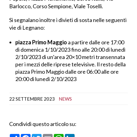
Barlocco, Corso Sempione, Viale Toselli.
Si segnalano inoltre i divieti di sosta nelle seguenti
vie di Legnano:
piazza Primo Maggio
a partire dalle ore 17:00
di domenica 1/10/2023 fino alle 20:00 di lunedì
2/10/2023 di un’area 20×10 metri transennata
per i mezzi delle riprese televisive. Il resto della
piazza Primo Maggio dalle ore 06:00 alle ore
20:00 di lunedì 2/10/2023
22 SETTEMBRE 2023
NEWS
Condividi questo articolo su:
C
F
T
E
W
L