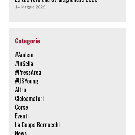
14 Maggio 2026
Categorie
#Andem
#InSella
#PressArea
#USYoung
Altro
Cicloamatori
Corse
Eventi
La Coppa Bernocchi
News