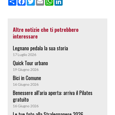
o
a
w
m
h
i
n
c
i
a
a
n
d
e
t
i
t
k
i
b
t
l
s
e
v
o
e
A
d
i
o
r
p
I
Altre notizie che ti potrebbero
d
k
p
n
i
interessare
Legnano pedala la sua storia
17 Luglio 2026
Quick Tour urbano
19 Giugno 2026
Bici in Comune
16 Giugno 2026
Benessere all’aria aperta: arriva il Pilates
gratuito
16 Giugno 2026
Le tue foto alla Stralegnanese 2026