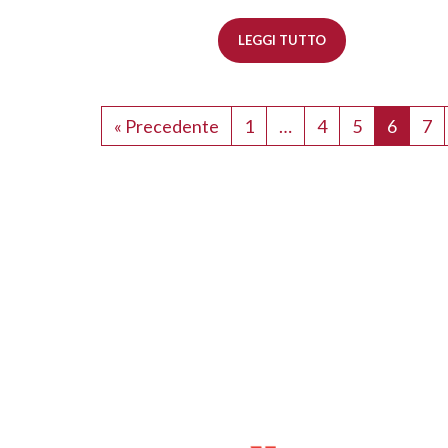
LEGGI TUTTO
« Precedente
1
…
4
5
6
7