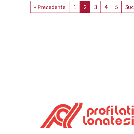
« Precedente
1
2
3
4
5
Suc